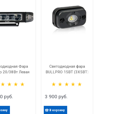
тодиодная Фара
Светодиодная фара
ro 20/38Вт Левая
BULLPRO 15ВТ (3X5ВТ)
Обновленная
00
 руб.
3 900
 руб.
рзину
В корзину