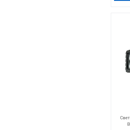
Свет
B