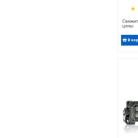
Напр
Свяжит
цены
В ко