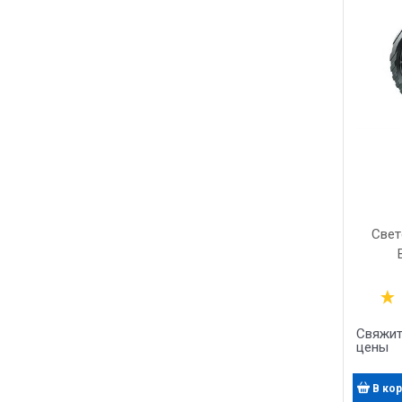
Свет
Напр
Свяжит
цены
В ко