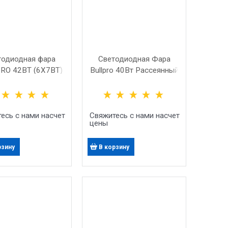
тодиодная фара
Светодиодная Фара
RO 42ВТ (6X7ВТ)
Bullpro 40Вт Рассеянный
СЕЯННЫЙ СВЕТ
Свет
есь с нами насчет
Свяжитесь с нами насчет
цены
рзину
В корзину