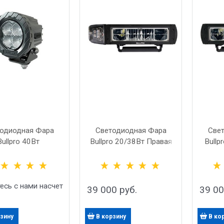
одиодная Фара
Светодиодная Фара
Све
Bullpro 40Вт
Bullpro 20/38Вт Правая
Bullp
авленный Свет
Обновленная
есь с нами насчет
39 000
 руб.
39 0
рзину
В корзину
В ко