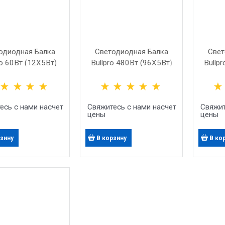
одиодная Балка
Светодиодная Балка
Свет
ro 60Вт (12X5Вт)
Bullpro 480Вт (96X5Вт)
Bullp
есь с нами насчет
Свяжитесь с нами насчет
Свяжит
цены
цены
рзину
В корзину
В ко