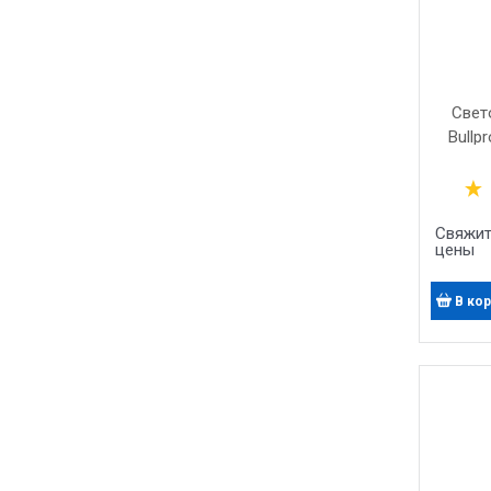
Свет
Bullp
Свяжит
цены
В ко