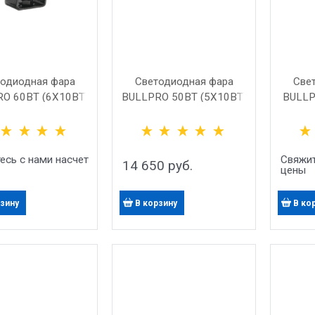
одиодная фара
Светодиодная фара
Све
O 60ВТ (6X10ВТ)
BULLPRO 50ВТ (5X10ВТ)
BULLP
РАС
есь с нами насчет
Свяжит
14 650
 руб.
цены
рзину
В корзину
В ко