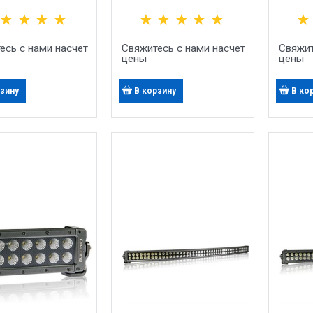
авленный Свет
(6X20ВТ)
есь с нами насчет
Свяжитесь с нами насчет
Свяжит
цены
цены
рзину
В корзину
В ко