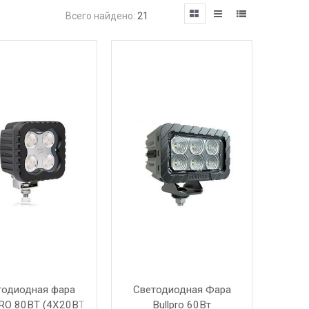
Всего найдено:
21
тодиодная фара
Светодиодная Фара
RO 80ВТ (4X20ВТ)
Bullpro 60Вт