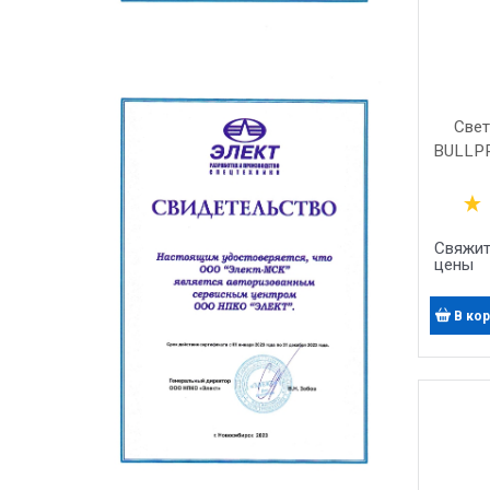
Свет
BULLPR
Свяжит
цены
В ко