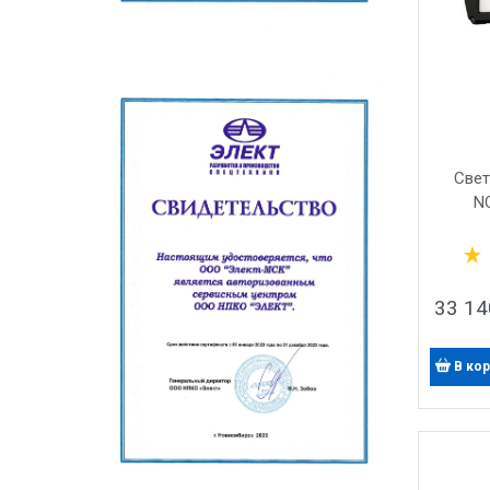
Свет
N
33 14
В ко