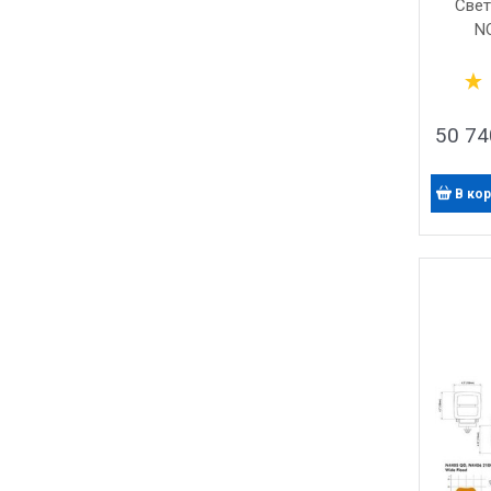
Свет
N
50 74
В ко