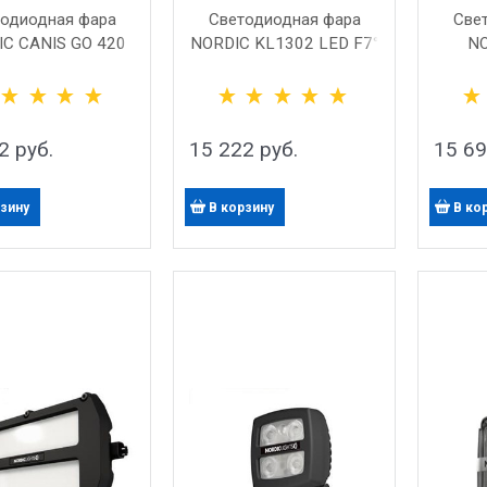
одиодная фара
Светодиодная фара
Све
C CANIS GO 420
NORDIC KL1302 LED F7°
NO
2
 руб.
15 222
 руб.
15 6
рзину
В корзину
В ко