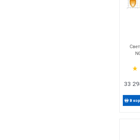
Свет
N
33 29
В ко