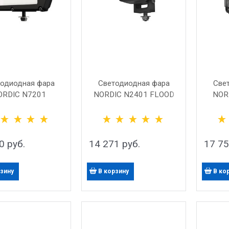
одиодная фара
Светодиодная фара
Све
ORDIC N7201
NORDIC N2401 FLOOD
NOR
DEUTSCH
0
 руб.
14 271
 руб.
17 7
рзину
В корзину
В ко