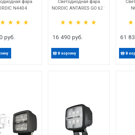
одиодная фара
Светодиодная фара
Све
ORDIC N4404
NORDIC ANTARES GO 625
N
0
 руб.
16 490
 руб.
61 8
рзину
В корзину
В ко