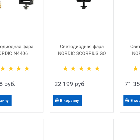
одиодная фара
Светодиодная фара
Све
ORDIC N4406
NORDIC SCORPIUS GO
NOR
420
8
 руб.
22 199
 руб.
71 3
рзину
В корзину
В ко