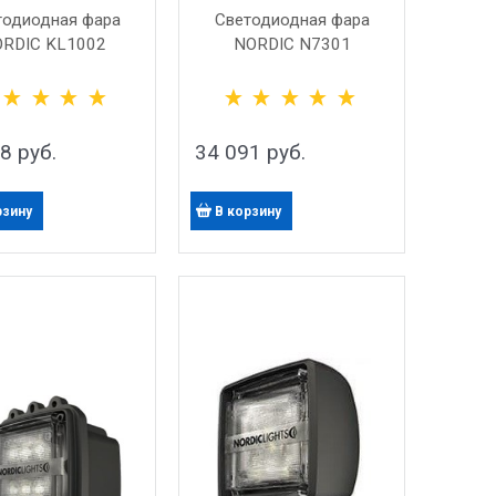
тодиодная фара
Светодиодная фара
RDIC KL1002
NORDIC N7301
98
 руб.
34 091
 руб.
рзину
В корзину