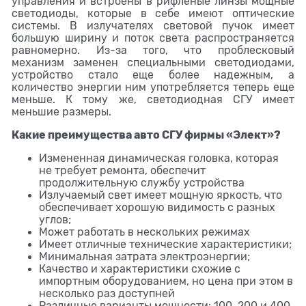
управления и встроены в рифленые линзы мощные
светодиоды, которые в себе имеют оптические
системы. В излучателях световой пучок имеет
большую ширину и поток света распространяется
равномерно. Из-за того, что проблесковый
механизм заменен специальными светодиодами,
устройство стало еще более надежным, а
количество энергии ним употребляется теперь еще
меньше. К тому же, светодиодная СГУ имеет
меньшие размеры.
Какие преимущества авто СГУ фирмы «Элект»?
Измененная динамическая головка, которая
не требует ремонта, обеспечит
продолжительную службу устройства
Излучаемый свет имеет мощную яркость, что
обеспечивает хорошую видимость с разных
углов;
Может работать в нескольких режимах
Имеет отличные технические характеристики;
Минимальная затрата электроэнергии;
Качество и характеристики схожие с
импортным оборудованием, но цена при этом в
несколько раз доступней
Различные варианты мощности: 100, 200 и 400