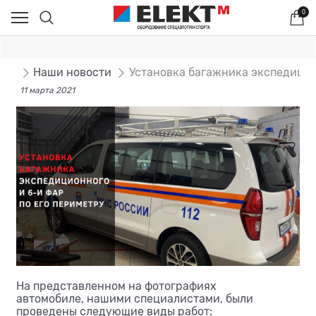
0
сти
Наши новости
Установка багажника экспедицио
11 марта 2021
На представленном на фотографиях
автомобиле, нашими специалистами, были
проведены следующие виды работ: