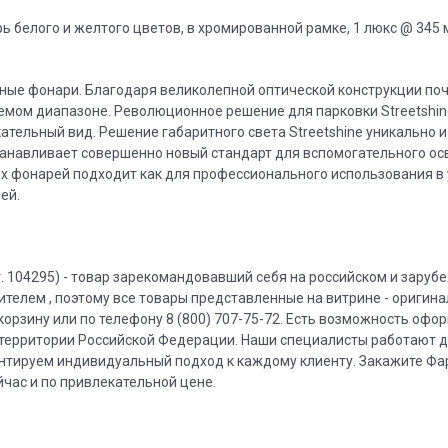
белого и желтого цветов, в хромированной рамке, 1 люкс @ 345 м
ные фонари. Благодаря великолепной оптической конструкции по
емом диапазоне. Революционное решение для парковки Streetshin
тельный вид. Решение габаритного света Streetshine уникально и
танавливает совершенно новый стандарт для вспомогательного ос
х фонарей подходит как для профессионального использования в
ей.
104295) - товар зарекомандовавший себя на российском и заруб
телем , поэтому все товары представленные на витрине - оригин
корзину или по телефону 8 (800) 707-75-72. Есть возможность офо
й территории Российской Федерации. Наши специалисты работают д
арантируем индивидуальный подход к каждому клиенту. Закажите Фа
ас и по привлекательной цене.