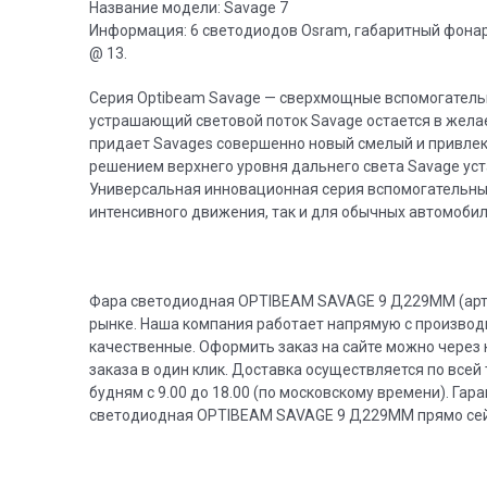
Название модели: Savage 7
Информация: 6 светодиодов Osram, габаритный фонарь 
@ 13.
Серия Optibeam Savage — сверхмощные вспомогатель
устрашающий световой поток Savage остается в жела
придает Savages совершенно новый смелый и привлека
решением верхнего уровня дальнего света Savage ус
Универсальная инновационная серия вспомогательны
интенсивного движения, так и для обычных автомобил
Фара светодиодная OPTIBEAM SAVAGE 9 Д229MM (арт. 
рынке. Наша компания работает напрямую с производи
качественные. Оформить заказ на сайте можно через 
заказа в один клик. Доставка осуществляется по все
будням с 9.00 до 18.00 (по московскому времени). Г
светодиодная OPTIBEAM SAVAGE 9 Д229MM прямо сейч