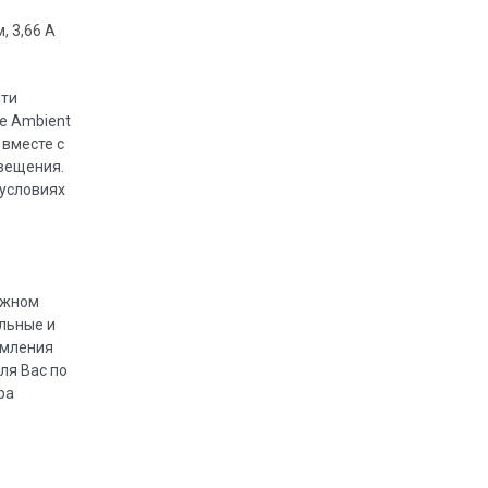
, 3,66 А
чти
e Ambient
 вместе с
вещения.
 условиях
ежном
альные и
рмления
ля Вас по
ра