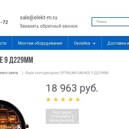
sale@elekt-m.ru
5-72
Заказать обратный звонок
сти
Монтаж оборудования
Оклейка
Доставка и
GE 9 Д229MM
него света
Фара светодиодная OPTIBEAM SAVAGE 9 Д229MM
18 963
 руб.
Под заказ.
Уточняйте у
менеджеров.