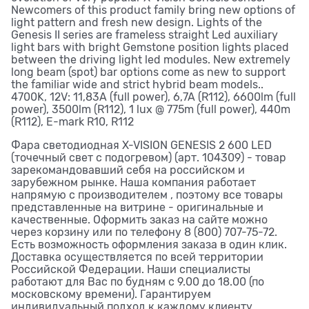
Newcomers of this product family bring new options of
light pattern and fresh new design. Lights of the
Genesis II series are frameless straight Led auxiliary
light bars with bright Gemstone position lights placed
between the driving light led modules. New extremely
long beam (spot) bar options come as new to support
the familiar wide and strict hybrid beam models..
4700K, 12V: 11,83A (full power), 6,7A (R112), 6600lm (full
power), 3500lm (R112), 1 lux @ 775m (full power), 440m
(R112), E-mark R10, R112
Фара светодиодная X-VISION GENESIS 2 600 LED
(точечный свет с подогревом) (арт. 104309) - товар
зарекомандовавший себя на российском и
зарубежном рынке. Наша компания работает
напрямую с производителем , поэтому все товары
представленные на витрине - оригинальные и
качественные. Оформить заказ на сайте можно
через корзину или по телефону 8 (800) 707-75-72.
Есть возможность оформления заказа в один клик.
Доставка осуществляется по всей территории
Российской Федерации. Наши специалисты
работают для Вас по будням с 9.00 до 18.00 (по
московскому времени). Гарантируем
индивидуальный подход к каждому клиенту.