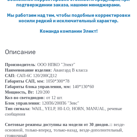
подтверждении заказа, нашими менеджерами.
Мы работаем над тем, чтобы подобные корректировки
носили редкий и исключительный характер.
Команда компании Элект!
Описание
Производитель
: ООО НПКО "Элект"
Наименование изделия:
Авангард В класса
САП:
САП-6С 120/200СД12
Габариты САП, мм:
1050*300*78
Габариты блока управления, мм:
140*130*60
Мощность, Вт:
120/200
Кол-во светодиодов:
от 12 шт.
Блок управления:
120П6/200П6 "Зевс"
Тип сигнала:
WAIL, YELP, HI-LO, HORN, MANUAL, речевые
сообщения
Световые режимы доступны на модели от 30 диодов.::
везде-
основной, только-вперед, только-назад, везде-дополнительный,
стояночный