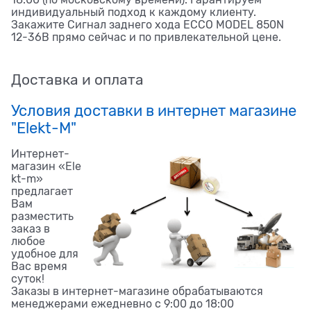
18.00 (по московскому времени). Гарантируем
индивидуальный подход к каждому клиенту.
Закажите Сигнал заднего хода ECCO MODEL 850N
12-36В прямо сейчас и по привлекательной цене.
Доставка и оплата
Условия доставки в интернет магазине
"Elekt-M"
Интернет-
магазин «Ele
kt-m»
предлагает
Вам
разместить
заказ в
любое
удобное для
Вас время
суток!
Заказы в интернет-магазине обрабатываются
менеджерами ежедневно с 9:00 до 18:00