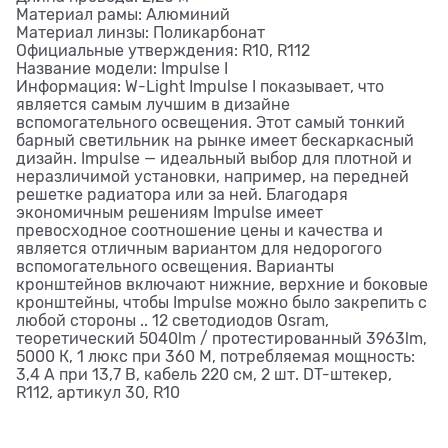
Материал рамы: Алюминий
Материал линзы: Поликарбонат
Официальные утверждения: R10, R112
Название модели: Impulse I
Информация: W-Light Impulse I показывает, что
является самым лучшим в дизайне
вспомогательного освещения. Этот самый тонкий
барный светильник на рынке имеет бескаркасный
дизайн. Impulse — идеальный выбор для плотной и
неразличимой установки, например, на передней
решетке радиатора или за ней. Благодаря
экономичным решениям Impulse имеет
превосходное соотношение цены и качества и
является отличным вариантом для недорогого
вспомогательного освещения. Варианты
кронштейнов включают нижние, верхние и боковые
кронштейны, чтобы Impulse можно было закрепить с
любой стороны .. 12 светодиодов Osram,
теоретический 5040lm / протестированный 3963lm,
5000 К, 1 люкс при 360 М, потребляемая мощность:
3,4 А при 13,7 В, кабель 220 см, 2 шт. DT-штекер,
R112, артикул 30, R10