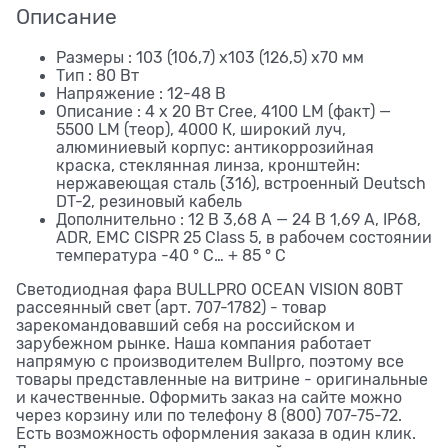
Описание
Размеры : 103 (106,7) x103 (126,5) x70 мм
Тип : 80 Вт
Напряжение : 12-48 В
Описание : 4 x 20 Вт Cree, 4100 LM (факт) —
5500 LM (теор), 4000 К, широкий луч,
алюминиевый корпус: антикоррозийная
краска, стеклянная линза, кронштейн:
нержавеющая сталь (316), встроенный Deutsch
DT-2, резиновый кабель
Дополнительно : 12 В 3,68 A — 24 В 1,69 A, IP68,
ADR, EMC CISPR 25 Class 5, в рабочем состоянии
температура -40 ° С… + 85 ° С
Светодиодная фара BULLPRO OCEAN VISION 80ВТ
рассеянный свет (арт. 707-1782) - товар
зарекомандовавший себя на российском и
зарубежном рынке. Наша компания работает
напрямую с производителем Bullpro, поэтому все
товары представленные на витрине - оригинальные
и качественные. Оформить заказ на сайте можно
через корзину или по телефону 8 (800) 707-75-72.
Есть возможность оформления заказа в один клик.