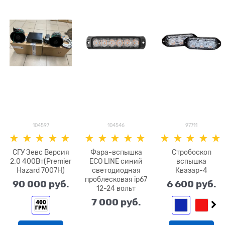
104597
104546
97711
СГУ Зевс Версия
Фара-вспышка
Стробоскоп
2.0 400Вт(Premier
ECO LINE синий
вспышка
Hazard 7007H)
светодиодная
Квазар-4
проблесковая ip67
90 000
 руб.
6 600
 руб.
12-24 вольт
7 000
 руб.