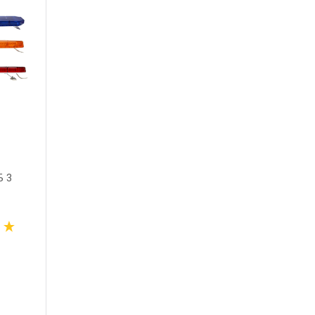
 3
СГУ САПФИР 3Д
Фотон СП-
светодиодн
от
73 100
 руб.
39 000
 руб.
В корзину