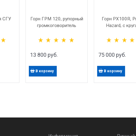
я СГУ
Горн ГРМ 120, рупорный
Горн PX100R, P
громкоговоритель
Hazard, с кру
конусного вида, 100 Вт
резонатором, 1
13 800
 руб.
75 000
 руб.
В корзину
В корзину