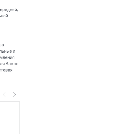
передней,
ьной
ша
льные и
рмления
ля Вас по
етовая