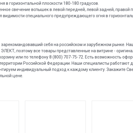
 в горизонтальной плоскости 180-180 градусов.
ное свечение вспышек в левой передней, левой задней, правой 
ол видимости специального предупреждающего огня в горизонтал
ар зарекомандовавший себя на российском и зарубежном рынке. На
ЭЛЕКТ, поэтому все товары представленные на витрине - оригина
корзину или по телефону 8 (800) 707-75-72. Есть возможность офо
й территории Российской Федерации. Наши специалисты работают д
арантируем индивидуальный подход к каждому клиенту. Закажите Св
льной цене.