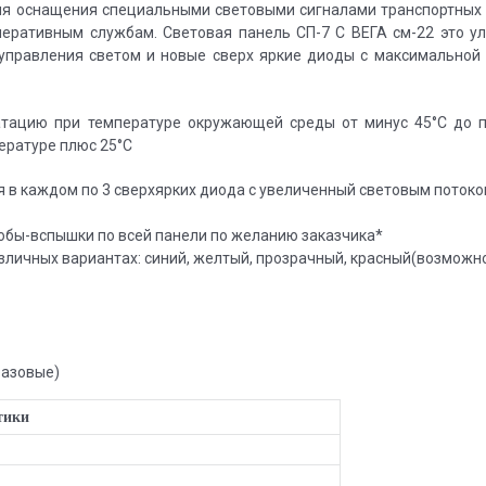
ля оснащения специальными световыми сигналами транспортных 
перативным службам. Световая панель СП-7 С ВЕГА см-22 это у
управления светом и новые сверх яркие диоды с максимальной
атацию при температуре окружающей среды от минус 45°C до п
ературе плюс 25°C
 в каждом по 3 сверхярких диода с увеличенный световым потоко
обы-вспышки по всей панели по желанию заказчика*
зличных вариантах: синий, желтый, прозрачный, красный(возможн
базовые)
тики