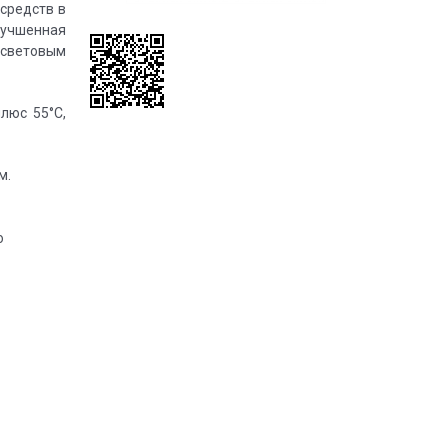
средств в
лучшенная
 световым
люс 55°C,
м.
о