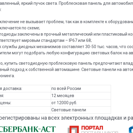
авленный, яркий пучок света. Проблесковая панель для автомобил
:
ключение не вызывает проблем, так как в комплекте к оборудова
ключается по схеме;
тодиоды заключены в прочный металлический или пластиковый кор
тветствует мировым стандартам – IP67 или 68;
к службы диодных механизмов составляет 30-50 тыс. часов, что со
ители могут подобрать любую конфигурацию световых балок на а
го, купить светодиодную проблесковую панель предпочитают влад
вный подход к собственной автомашине. Световые панели на авто
юнинга.
я доставка:
по всей России
я:
12 месяцев
 цены:
от 12000 руб.
Световые панели
регистрированы на всех электронных площадках и р