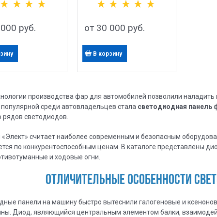
 000
 руб.
от
30 000
 руб.
рзину
В корзину
хнологии производства фар для автомобилей позволили наладить 
 популярной среди автовладельцев стала
светодиодная панель
ф
о рядов светодиодов.
 «Элект» считает наиболее современным и безопасным оборудова
тся по конкурентоспособным ценам. В каталоге представлены дио
отивотуманные и ходовые огни.
ОТЛИЧИТЕЛЬНЫЕ ОСОБЕННОСТИ СВЕ
дные панели на машину быстро вытеснили галогеновые и ксенонов
ны. Диод, являющийся центральным элементом балки, взаимодейс