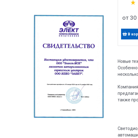
от
30
В ко
Новые те
Особенно
нескольк
Компания
предлагае
также пр
Светодио
автомаши