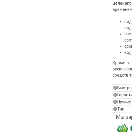
целенапр
временем
под
под
све
соо
сро
вод
Кроме то
эксклюзи
средств т
🟢Быстра
🟢Гаранти
🟢Низкие
🟢Тип:
Мы за