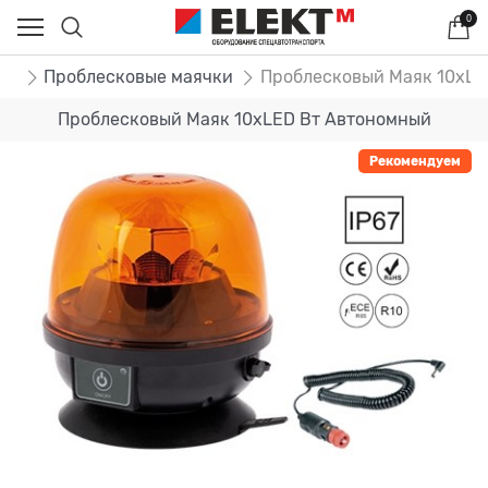
0
ог
Проблесковые маячки
Проблесковый Маяк 10хLE
Проблесковый Маяк 10хLED Вт Автономный
Рекомендуем