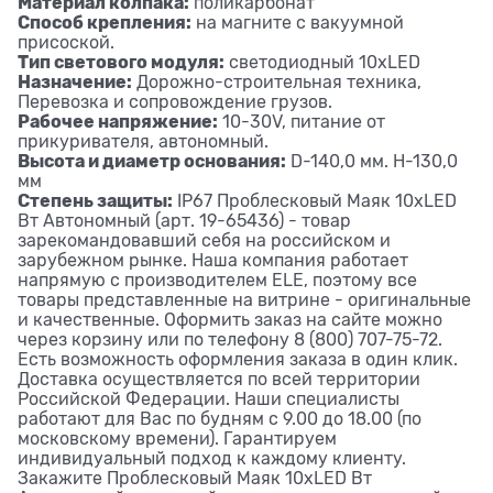
Материал колпака:
поликарбонат
Способ крепления:
на магните с вакуумной
присоской.
Тип светового модуля:
светодиодный 10хLED
Назначение:
Дорожно-строительная техника,
Перевозка и сопровождение грузов.
Рабочее напряжение:
10-30V, питание от
прикуривателя, автономный.
Высота и диаметр основания:
D-140,0 мм. H-130,0
мм
Степень защиты:
IP67 Проблесковый Маяк 10хLED
Вт Автономный (арт. 19-65436) - товар
зарекомандовавший себя на российском и
зарубежном рынке. Наша компания работает
напрямую с производителем ELE, поэтому все
товары представленные на витрине - оригинальные
и качественные. Оформить заказ на сайте можно
через корзину или по телефону 8 (800) 707-75-72.
Есть возможность оформления заказа в один клик.
Доставка осуществляется по всей территории
Российской Федерации. Наши специалисты
работают для Вас по будням с 9.00 до 18.00 (по
московскому времени). Гарантируем
индивидуальный подход к каждому клиенту.
Закажите Проблесковый Маяк 10хLED Вт