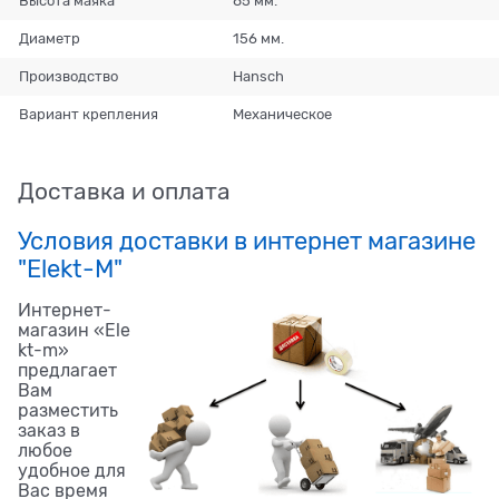
Высота маяка
85 мм.
Диаметр
156 мм.
Производство
Hansch
Вариант крепления
Механическое
Доставка и оплата
Условия доставки в интернет магазине
"Elekt-M"
Интернет-
магазин «Ele
kt-m»
предлагает
Вам
разместить
заказ в
любое
удобное для
Вас время