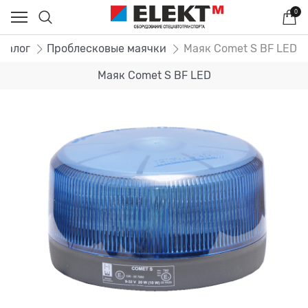
0
аталог
Проблесковые маячки
Маяк Comet S BF LED
Маяк Comet S BF LED