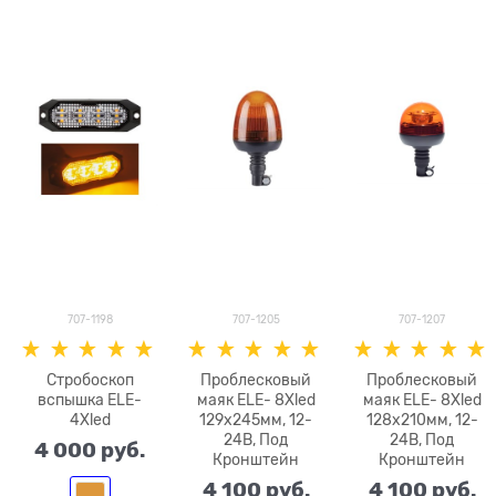
707-1198
707-1205
707-1207
Стробоскоп
Проблесковый
Проблесковый
вспышка ELE-
маяк ELE- 8Xled
маяк ELE- 8Xled
4Хled
129x245мм, 12-
128х210мм, 12-
24В, Под
24В, Под
4 000
 руб.
Кронштейн
Кронштейн
4 100
 руб.
4 100
 руб.