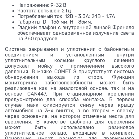
Напряжение: 9-32 В
Частота вспышек: 2 Гц
Потребляемый ток: 12В - 3,3А; 24В - 1,7А
Габариты: D - 156 мм, H - 85мм.
Гладкий плафон с внутренней линзой Френеля
обеспечивает одновременное излучение света
на 360 градусов.
Система закрывания и уплотнения с байонетным
соединением и установленным внутри
уплотнительным кольцом круглого сечения
допускает мойку с применением высокого
давления. В маяке COMET S присутствует система
обнаружения выхода из строя. Функция
мониторинга работоспособности может быть
реализована как на аналоговой основе, так и на
основе CAN447. При стационарном креплении
предусмотрено два способа монтажа. В первом
случае маяк фиксируется снизу через крышу
автомобиля на 3-х винтах, а во втором - сверху
через основание, на котором отмечены места для
сверления. В качестве шаблона для сверления
может быть использовано резиновое
уплотнительное кольцо, входящее в комплект.
Основание имеет разметку для правильного