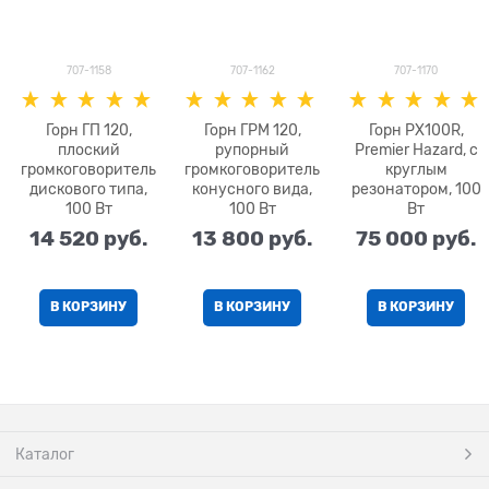
707-1158
707-1162
707-1170
Горн ГП 120,
Горн ГРМ 120,
Горн PX100R,
плоский
рупорный
Premier Hazard, с
громкоговоритель
громкоговоритель
круглым
дискового типа,
конусного вида,
резонатором, 100
100 Вт
100 Вт
Вт
14 520
 руб.
13 800
 руб.
75 000
 руб.
В КОРЗИНУ
В КОРЗИНУ
В КОРЗИНУ
Каталог