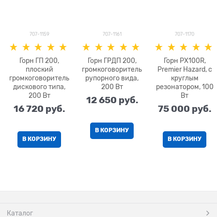
707-1159
707-1161
707-1170
Горн ГП 200,
Горн ГРДП 200,
Горн PX100R,
плоский
громкоговоритель
Premier Hazard, с
громкоговоритель
рупорного вида,
круглым
дискового типа,
200 Вт
резонатором, 100
200 Вт
Вт
12 650
 руб.
16 720
 руб.
75 000
 руб.
В КОРЗИНУ
В КОРЗИНУ
В КОРЗИНУ
Каталог