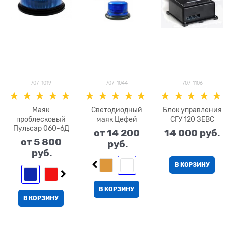
707-1019
707-1044
707-1106
Маяк
Светодиодный
Блок управления
проблесковый
маяк Цефей
СГУ 120 ЗЕВС
Пульсар 060-6Д
от
14 200
14 000
 руб.
от
5 800
 руб.
 руб.
В КОРЗИНУ
В КОРЗИНУ
В КОРЗИНУ