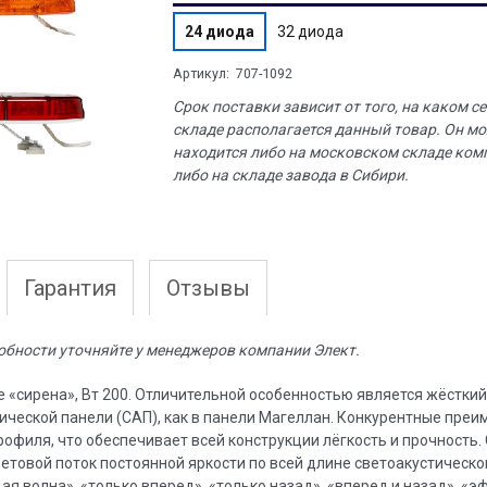
24 диода
32 диода
Артикул:
707-1092
Срок поставки зависит от того, на каком с
складе располагается данный товар. Он м
находится либо на московском складе ком
либо на складе завода в Сибири.
Гарантия
Отзывы
обности уточняйте у менеджеров компании Элект.
 «сирена», Вт 200. Отличительной особенностью является жёсткий
ческой панели (САП), как в панели Магеллан. Конкурентные преи
филя, что обеспечивает всей конструкции лёгкость и прочность.
етовой поток постоянной яркости по всей длине светоакустическо
я волна», «только вперед», «только назад», «вперед и назад», «э