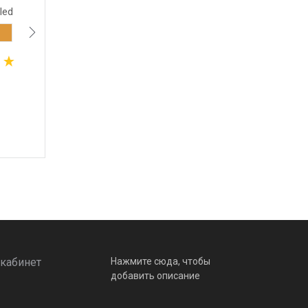
led
ELE- 6Х1W led
12-24В. Маг
18 480
 руб.
26 800
 руб.
В корзину
В корзину
кабинет
Нажмите сюда, чтобы
добавить описание