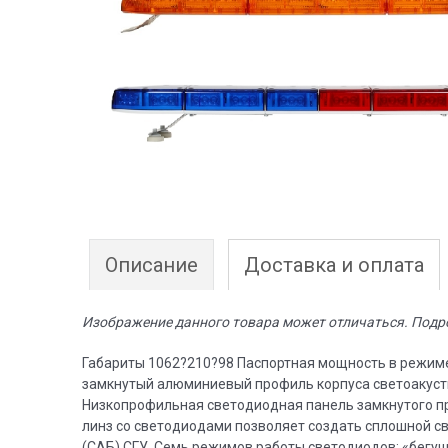
Описание
Доставка и оплата
Изображение данного товара может отличаться. Подр
Габариты 1062?210?98 Паспортная мощность в режиме
замкнутый алюминиевый профиль корпуса светоакусти
Низкопрофильная светодиодная панель замкнутого про
линз со светодиодами позволяет создать сплошной св
(САБ) СГУ. Семь режимов работы светодиодов: «бегуща