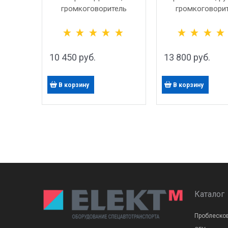
громкоговоритель
громкоговори
малогабаритный
конусного вида, 
рупорного вида, 100 Вт
10 450
 руб.
13 800
 руб.
В корзину
В корзину
Каталог
Проблеско