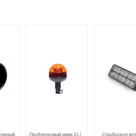
упорный
Проблесковый маяк ELE-
Стробоскоп вс