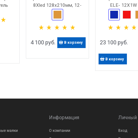
тель
8Xled 128х210мм, 12-
ELE- 12X1W 
100 Вт
24В, Под Кронштейн
4 100
 руб.
23 100
 руб.
В корзину
В корзину
Информация
Личный 
вые маяки
О компании
Вход