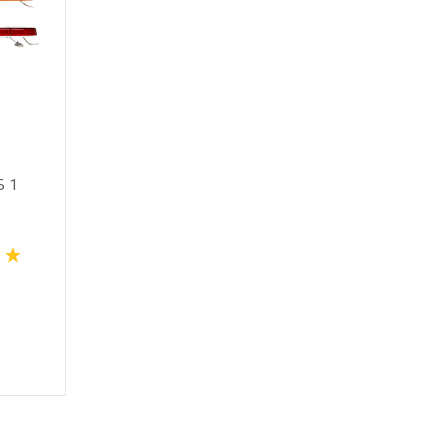
 1
СГУ КОЛУМБ 3
СГУ САПФИР
от
57 700
 руб.
от
55 000
 руб.
В корзину
В корзину