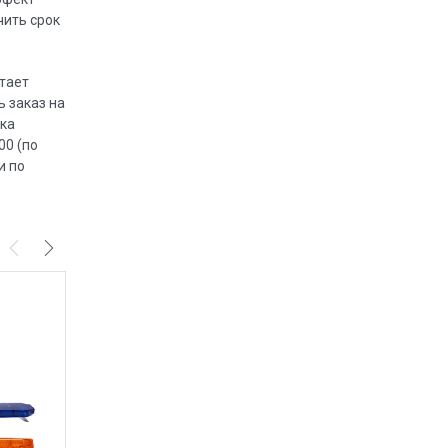
чить срок
тает
 заказ на
вка
00 (по
и по