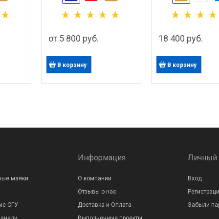
от
5 800
 руб.
18 400
 руб.
В корзину
В корзину
Информация
Личный 
вые маяки
О компании
Вход
Отзывы о нас
Регистрац
ые СГУ
Доставка и Оплата
Забыли па
панели
Выполненные проекты