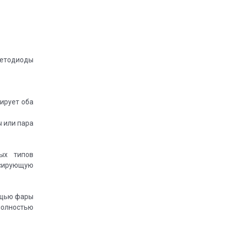
ветодиоды
ирует оба
 или пара
ых типов
сирующую
ощью фары
полностью