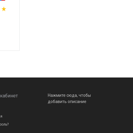
49 000
 руб.
4 100
 руб.
В
В корзину
кабинет
Нажмите сюда, чтобы
добавить описание
ия
роль?