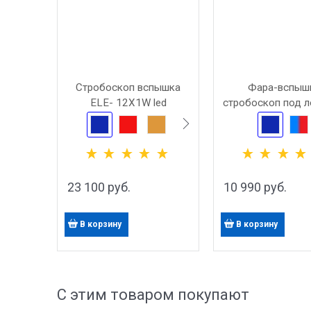
Стробоскоп вспышка
Фара-вспыш
ELE- 12X1W led
стробоскоп под 
стекло
23 100
 руб.
10 990
 руб.
В корзину
В корзину
С этим товаром покупают