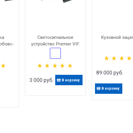
ка
Светосигнальное
Кузовной заце
лобовое
устройство Premier VIP
(маяк 2н)
89 000
 руб.
3 000
 руб.
В корзину
В корзину