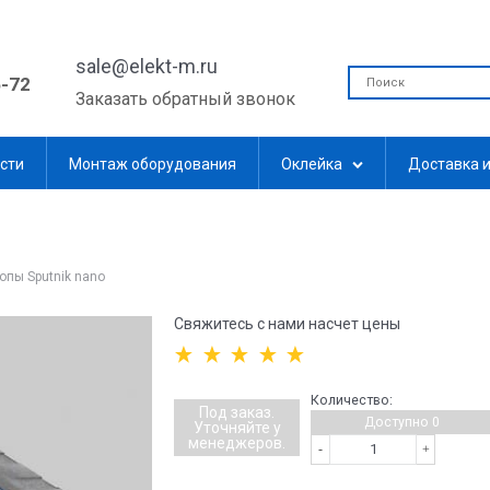
sale@elekt-m.ru
5-72
Заказать обратный звонок
сти
Монтаж оборудования
Оклейка
Доставка и
опы Sputnik nano
Свяжитесь с нами насчет цены
Количество:
Под заказ.
Доступно
0
Уточняйте у
менеджеров.