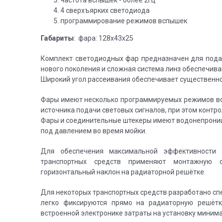
частота вспышек - более 2Гц
4 сверхъярких светодиода
программирование режимов вспышек
Габариты
: фара: 128х43х25
Комплект светодиодных фар предназначен для пода
нового поколения и сложная система линз обеспечив
Широкий угол рассеивания обеспечивает существенно
Фары имеют несколько программируемых режимов вс
источника подачи световых сигналов, при этом контр
Фары и соединительные штекеры имеют водонепрониц
под давлением во время мойки.
Для обеспечения максимальной эффективности
транспортных средств применяют монтажную о
горизонтальный наклон на радиаторной решётке.
Для некоторых транспортных средств разработано с
легко фиксируются прямо на радиаторную решётк
встроенной электронике затраты на установку миним