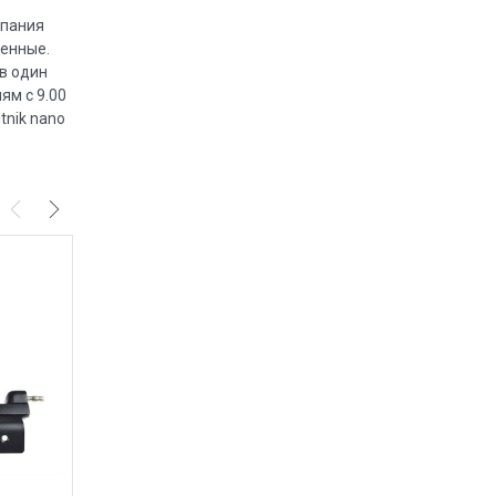
мпания
венные.
 в один
ям с 9.00
tnik nano