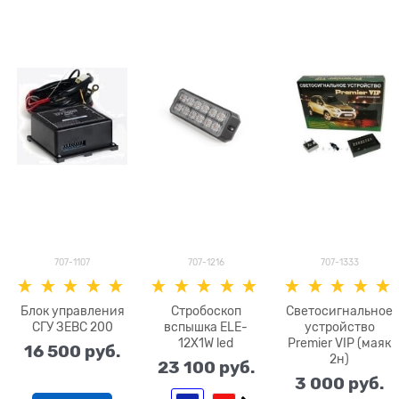
707-1107
707-1216
707-1333
Блок управления
Стробоскоп
Светосигнальное
СГУ ЗЕВС 200
вспышка ELE-
устройство
12X1W led
Premier VIP (маяк
16 500
 руб.
2н)
23 100
 руб.
3 000
 руб.