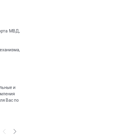
орта МВД,
еханизма,
льные и
рмления
ля Вас по