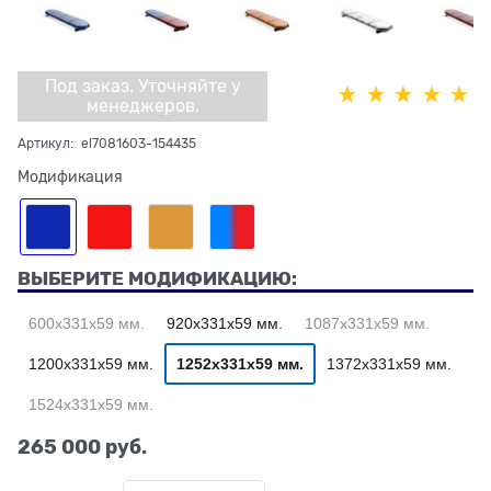
Под заказ. Уточняйте у
менеджеров.
Артикул:
el7081603-154435
Модификация
ВЫБЕРИТЕ МОДИФИКАЦИЮ:
600х331х59 мм.
920х331х59 мм.
1087х331х59 мм.
1200х331х59 мм.
1252х331х59 мм.
1372х331х59 мм.
1524х331х59 мм.
265 000
 руб.